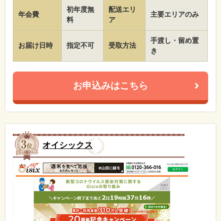
初年度無
配送エリ
年会費
主要エリアのみ
料
ア
手渡し・留め置
お届け日時
指定不可
受取方法
き
お申込みはこちら
オイシックス