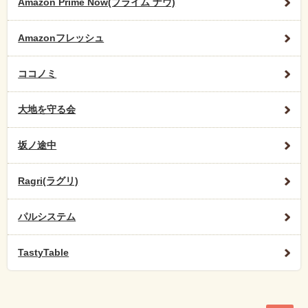
Amazon Prime Now(プライム ナウ)
Amazonフレッシュ
ココノミ
大地を守る会
坂ノ途中
Ragri(ラグリ)
パルシステム
TastyTable