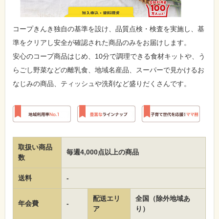
コープきんき独自の基準を設け、品質点検・検査を実施し、基
準をクリアし安全が確認された商品のみをお届けします。
安心のコープ商品はじめ、10分で調理できる食材キットや、う
らごし野菜などの離乳食、地域名産品、スーパーで見かけるお
なじみの商品、ティッシュや洗剤など盛りだくさんです。
取扱い商品
毎週4,000点以上の商品
数
送料
-
配送エリ
全国（除外地域あ
年会費
-
ア
り）