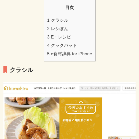
目次
1
クラシル
2
レシぽん
3
E・レシピ
4
クックパッド
5
e食材辞典 for iPhone
クラシル