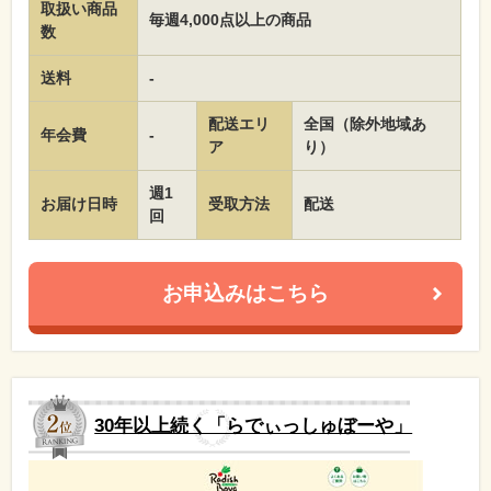
取扱い商品
毎週4,000点以上の商品
数
送料
-
配送エリ
全国（除外地域あ
年会費
-
ア
り）
週1
お届け日時
受取方法
配送
回
お申込みはこちら
30年以上続く「らでぃっしゅぼーや」