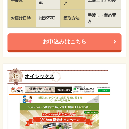
年会費
主要エリアのみ
料
ア
手渡し・留め置
お届け日時
指定不可
受取方法
き
お申込みはこちら
オイシックス