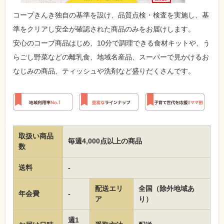
コープきんき独自の基準を設け、品質点検・検査を実施し、基
準をクリアし安全が確認された商品のみをお届けします。
安心のコープ商品はじめ、10分で調理できる食材キットや、う
らごし野菜などの離乳食、地域名産品、スーパーで見かけるお
なじみの商品、ティッシュや洗剤など盛りだくさんです。
取扱い商品
毎週4,000点以上の商品
数
送料
-
配送エリ
全国（除外地域あ
年会費
-
ア
り）
週1