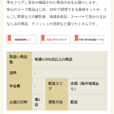
準をクリアし安全が確認された商品のみをお届けします。
安心のコープ商品はじめ、10分で調理できる食材キットや、う
らごし野菜などの離乳食、地域名産品、スーパーで見かけるお
なじみの商品、ティッシュや洗剤など盛りだくさんです。
取扱い商品
毎週4,000点以上の商品
数
送料
-
配送エリ
全国（除外地域あ
年会費
-
ア
り）
週1
お届け日時
受取方法
配送
回